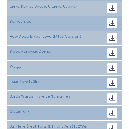
Сигма Крипер Вместе С Сигма Свинкой
Sometimes
How Deep Is Your Love (Mitski Version)
Sleep Paralysis Demon
Украду
Пока-Пока Ft Slim
Burds Wurds - Twelve Surnames
Clutterfunk
Still Here (Feat. Forts & Tiffany Aris) Ft 2Wei