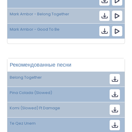
Mark Ambor - Belong Together
Mark Ambor - Good To Be
Рекомендованные песни
Belong Together
Pina Colada (Slowed)
Komi (Slowed) Ft Damage
Te Qez Unem